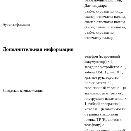
Безрамочный дисплей,
Датчик удара
разблокировка по лицу,
сканер отпечатка пальца,
сканер отпечатка пальца
Аутентификация
сбоку, Сканер отпечатка,
разблокировка по
отпечатку пальца,
Дополнительная информация
телефон (встроенный
аккумулятор) × 1,
зарядное устройство × 1,
кабель USB Type-C × 1,
краткое руководство
пользователя × 1,
гарантийный талон × 1 (в
Заводская комплектация
зависимости от рынка),
инструмент извлечения ×
1, гибкий прозрачный
чехол × 1 (в зависимости
от рынка), защитная
пленка TP (Крепится к
телефону) × 1
оболочка операционной