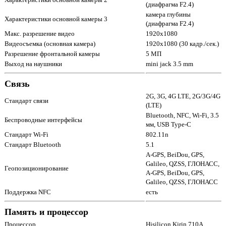
(диафрагма F2.4)
камера глубины
Характеристики основной камеры 3
(диафрагма F2.4)
Макс. разрешение видео
1920x1080
Видеосъемка (основная камера)
1920x1080 (30 кадр./сек.)
Разрешение фронтальной камеры
5 МП
Выход на наушники
mini jack 3.5 mm
Связь
2G, 3G, 4G LTE, 2G/3G/4G
Стандарт связи
(LTE)
Bluetooth, NFC, Wi-Fi, 3.5
Беспроводные интерфейсы
мм, USB Type-C
Стандарт Wi-Fi
802.11n
Стандарт Bluetooth
5.1
A-GPS, BeiDou, GPS,
Galileo, QZSS, ГЛОНАСС,
Геопозиционирование
A-GPS, BeiDou, GPS,
Galileo, QZSS, ГЛОНАСС
Поддержка NFC
есть
Память и процессор
Процессор
Hisilicon Kirin 710A