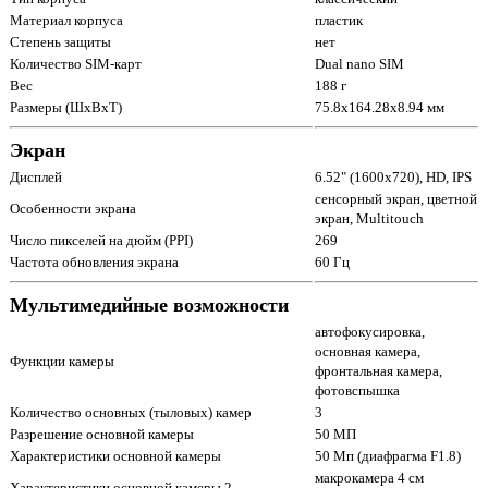
Материал корпуса
пластик
Степень защиты
нет
Количество SIM-карт
Dual nano SIM
Вес
188 г
Размеры (ШxВxТ)
75.8x164.28x8.94 мм
Экран
Дисплей
6.52" (1600x720), HD, IPS
сенсорный экран, цветной
Особенности экрана
экран, Multitouch
Число пикселей на дюйм (PPI)
269
Частота обновления экрана
60 Гц
Мультимедийные возможности
автофокусировка,
основная камера,
Функции камеры
фронтальная камера,
фотовспышка
Количество основных (тыловых) камер
3
Разрешение основной камеры
50 МП
Характеристики основной камеры
50 Мп (диафрагма F1.8)
макрокамера 4 см
Характеристики основной камеры 2