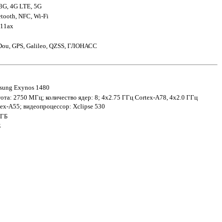
3G, 4G LTE, 5G
tooth, NFC, Wi-Fi
.11ax
Dou, GPS, Galileo, QZSS, ГЛОНАСС
sung Exynos 1480
ота: 2750 МГц; количество ядер: 8; 4x2.75 ГГц Cortex-A78, 4x2.0 ГГц
tex-A55; видеопроцессор: Xclipse 530
 ГБ
Б