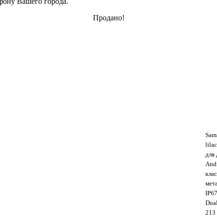
фону Вашего города.
Продано!
Sam
lilac
для
And
кла
мета
IP6
Dua
213 