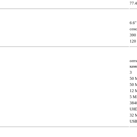
77.
6.6
сен
390
120
опт
кам
3
50 
50 M
12 M
5 MP
384
UHD 
32 
USB