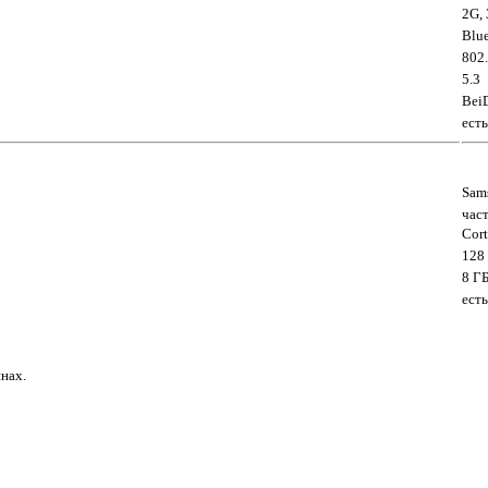
2G, 
Blue
802
5.3
Bei
есть
Sam
част
Cor
128
8 Г
есть
нах.