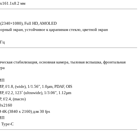
4x161.1x8.2 мм
" (2340×1080), Full HD, AMOLED
сорный экран, устойчивое к царапинам стекло, цветной экран
 Гц
ическая стабилизация, основная камера, тыловая вспышка, фронтальная
ера
МП
P, f/1.8, (wide), 1/1.56", 1.0µm, PDAF, OIS
P, f/2.2, 123˚ (ultrawide), 1/3.06", 1.12µm
, f/2.4, (macro)
0x2160
4K (3840 x 2160) для 30 fps
МП
 Type-C