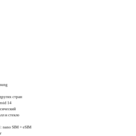
sung
 других стран
roid 14
ссический
лл и стекло
7
l: nano SIM + eSIM
г