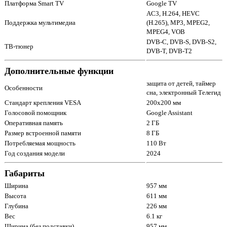
Платформа Smart TV
Google TV
AC3, H.264, HEVC
Поддержка мультимедиа
(H.265), MP3, MPEG2,
MPEG4, VOB
DVB-C, DVB-S, DVB-S2,
ТВ-тюнер
DVB-T, DVB-T2
Дополнительные функции
защита от детей, таймер
Особенности
сна, электронный Телегид
Стандарт крепления VESA
200x200 мм
Голосовой помощник
Google Assistant
Оперативная память
2 ГБ
Размер встроенной памяти
8 ГБ
Потребляемая мощность
110 Вт
Год создания модели
2024
Габариты
Ширина
957 мм
Высота
611 мм
Глубина
226 мм
Вес
6.1 кг
Ширина (без подставки)
957 мм