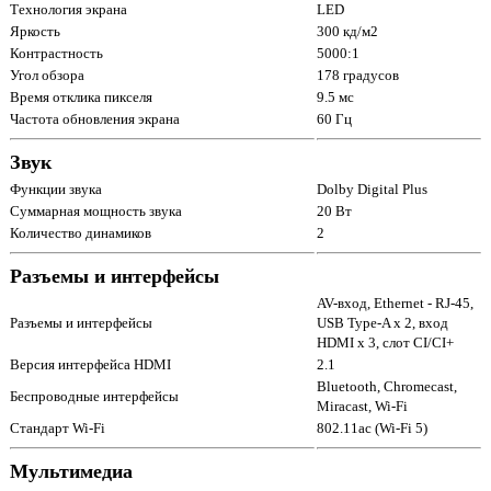
Технология экрана
LED
Яркость
300 кд/м2
Контрастность
5000:1
Угол обзора
178 градусов
Время отклика пикселя
9.5 мс
Частота обновления экрана
60 Гц
Звук
Функции звука
Dolby Digital Plus
Суммарная мощность звука
20 Вт
Количество динамиков
2
Разъемы и интерфейсы
AV-вход, Ethernet - RJ-45,
Разъемы и интерфейсы
USB Type-A x 2, вход
HDMI x 3, слот CI/CI+
Версия интерфейса HDMI
2.1
Bluetooth, Chromecast,
Беспроводные интерфейсы
Miracast, Wi-Fi
Стандарт Wi-Fi
802.11ac (Wi-Fi 5)
Мультимедиа