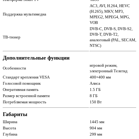
AC3, AVI, H.264, HEVC
(H.265), MKV, MP3,
Поддержка мультимедиа
MPEG2, MPEG4, MPG,
VOB
DVB-C, DVB-S, DVB-S2,
DVB-T, DVB-T2,
ТВ-тюнер
аналоговый (PAL, SECAM,
NTSC)
Дополнительные функции
игровой режим,
Особенности
электронный Телегид
Стандарт крепления VESA
400×400 мм
Голосовой помощник
Алиса
Оперативная память
1.5 ГБ
Размер встроенной памяти
8 ГБ
Потребляемая мощность
150 Вт
Габариты
Ширина
1445 мм
Высота
904 мм
Глубина
299 мм