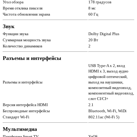
Угол обзора
178 градусов
Время отклика пикселя
8 мс
Частота обновления экрана
60 Гц
Звук
Функции звука
Dolby Digital Plus
Суммарная мощность звука
20 Вт
Количество динамиков
2
Разъемы и интерфейсы
USB Type-A x 2, вход
HDMI x 3, выход аудио
цифровой оптический,
Разъемы и интерфейсы
выход на наушники,
композитный видеовход,
компонентный видеовход,
слот CI/CI+
Версия интерфейса HDMI
2.1
Беспроводные интерфейсы
Bluetooth, Wi-Fi, WiDi
Стандарт Wi-Fi
802.11ac (Wi-Fi 5)
Мультимедиа
Платформа Smart TV
YaOS